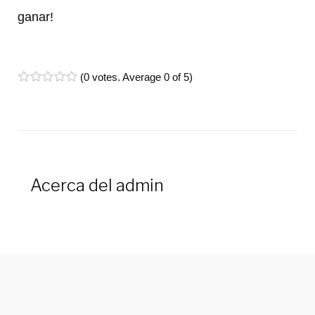
ganar!
(
0 votes
. Average
0
of 5)
1
2
3
4
5
Acerca del
admin