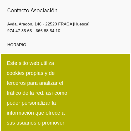
Contacto Asociación
Avda. Aragón, 146 · 22520 FRAGA [Huesca]
974 47 35 65 · 666 88 54 10
HORARIO.
Lunes a Jueves: 8:00h · 15:00h | 16:00 · 18:30
Este sitio web utiliza
cookies propias y de
Viernes: 8:00h · 15:00h
terceros para analizar el
Síguenos en redes sociales
tráfico de la red, así como
poder personalizar la
información que ofrece a
sus usuarios o promover