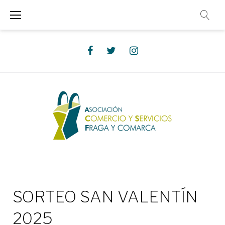
Saltar
al
contenido
Facebook
Twitter
Instagram
SORTEO SAN VALENTÍN
2025