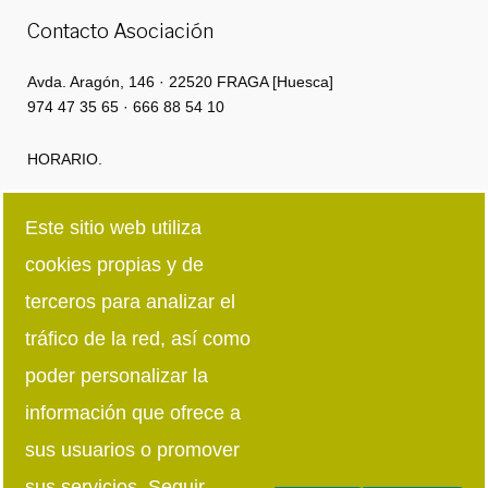
Contacto Asociación
Avda. Aragón, 146 · 22520 FRAGA [Huesca]
974 47 35 65 · 666 88 54 10
HORARIO.
Lunes a Jueves: 8:00h · 15:00h | 16:00 · 18:30
Este sitio web utiliza
cookies propias y de
Viernes: 8:00h · 15:00h
terceros para analizar el
Síguenos en redes sociales
tráfico de la red, así como
poder personalizar la
información que ofrece a
sus usuarios o promover
sus servicios. Seguir