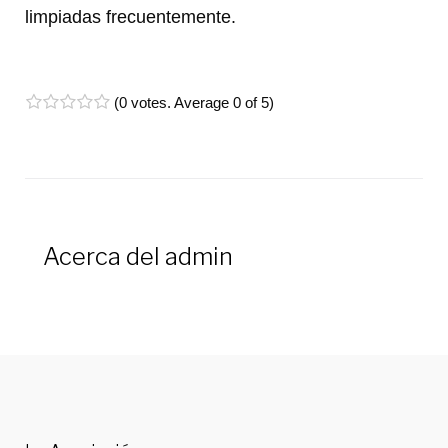
limpiadas frecuentemente.
(
0 votes
. Average
0
of 5)
1
2
3
4
5
Acerca del
admin