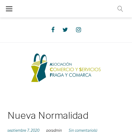
Saltar
al
contenido
Facebook
Twitter
Instagram
Nueva Normalidad
septiembre 7, 2020
por
admin
Sin comentario(s)