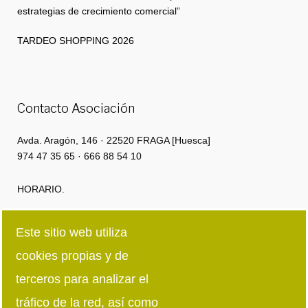
estrategias de crecimiento comercial”
TARDEO SHOPPING 2026
Contacto Asociación
Avda. Aragón, 146 · 22520 FRAGA [Huesca]
974 47 35 65 · 666 88 54 10
HORARIO.
Lunes a Jueves: 8:00h · 15:00h | 16:00 · 18:30
Este sitio web utiliza
cookies propias y de
Viernes: 8:00h · 15:00h
terceros para analizar el
Síguenos en redes sociales
tráfico de la red, así como