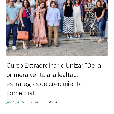
de
julio
de
2026
Curso Extraordinario Unizar "De la
primera venta a la lealtad:
estrategias de crecimiento
comercial"
julio 6, 2026
por
admin
206