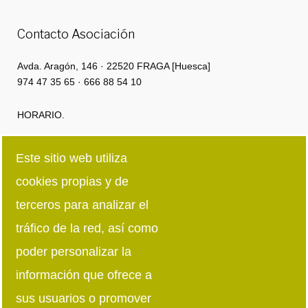
Contacto Asociación
Avda. Aragón, 146 · 22520 FRAGA [Huesca]
974 47 35 65 · 666 88 54 10
HORARIO.
Lunes a Jueves: 8:00h · 15:00h | 16:00 · 18:30
Este sitio web utiliza
cookies propias y de
Viernes: 8:00h · 15:00h
terceros para analizar el
Síguenos en redes sociales
tráfico de la red, así como
poder personalizar la
información que ofrece a
sus usuarios o promover