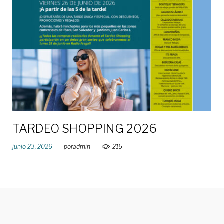
de
junio
de
2026
TARDEO SHOPPING 2026
junio 23, 2026
por
admin
215