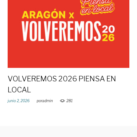
de
junio
de
2026
VOLVEREMOS 2026 PIENSA EN
LOCAL
junio 2, 2026
por
admin
281