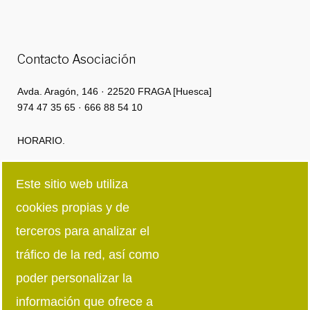
Contacto Asociación
Avda. Aragón, 146 · 22520 FRAGA [Huesca]
974 47 35 65 · 666 88 54 10
HORARIO.
Lunes a Jueves: 8:00h · 15:00h | 16:00 · 18:30
Este sitio web utiliza
cookies propias y de
Viernes: 8:00h · 15:00h
terceros para analizar el
Síguenos en redes sociales
tráfico de la red, así como
poder personalizar la
información que ofrece a