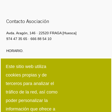
Contacto Asociación
Avda. Aragón, 146 · 22520 FRAGA [Huesca]
974 47 35 65 · 666 88 54 10
HORARIO.
Lunes a Jueves: 8:00h · 15:00h | 16:00 · 18:30
Este sitio web utiliza
cookies propias y de
Viernes: 8:00h · 15:00h
terceros para analizar el
Síguenos en redes sociales
tráfico de la red, así como
poder personalizar la
información que ofrece a