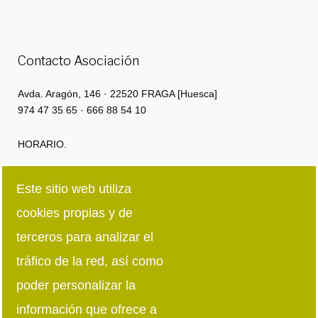
Contacto Asociación
Avda. Aragón, 146 · 22520 FRAGA [Huesca]
974 47 35 65 · 666 88 54 10
HORARIO.
Lunes a Jueves: 8:00h · 15:00h | 16:00 · 18:30
Este sitio web utiliza
cookies propias y de
Viernes: 8:00h · 15:00h
terceros para analizar el
Síguenos en redes sociales
tráfico de la red, así como
poder personalizar la
información que ofrece a