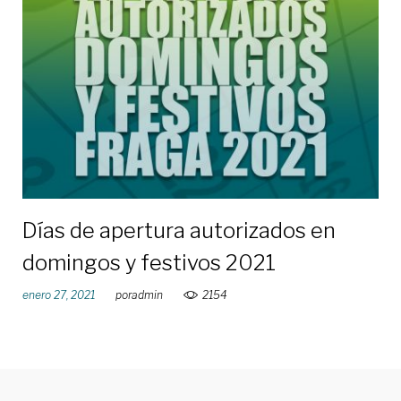
de
enero
de
2021
Días de apertura autorizados en
domingos y festivos 2021
enero 27, 2021
por
admin
2154