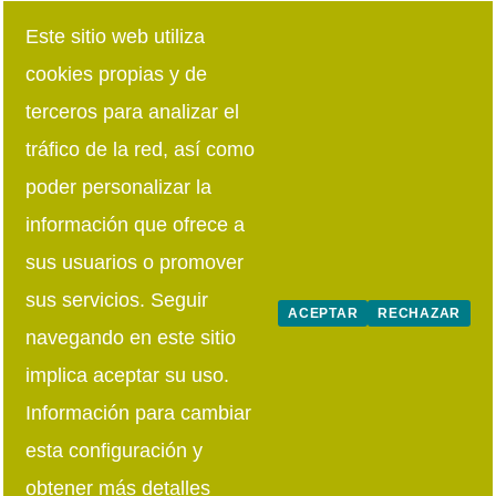
Lunes a Jueves: 8:00h · 15:00h | 16:00 · 18:30
Este sitio web utiliza
cookies propias y de
Viernes: 8:00h · 15:00h
terceros para analizar el
Síguenos en redes sociales
tráfico de la red, así como
poder personalizar la
información que ofrece a
sus usuarios o promover
sus servicios. Seguir
ACEPTAR
RECHAZAR
navegando en este sitio
implica aceptar su uso.
Información para cambiar
esta configuración y
obtener más detalles