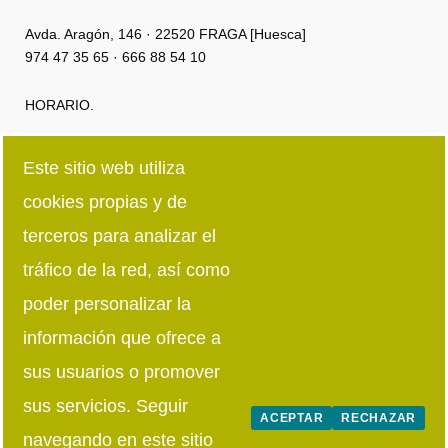
Avda. Aragón, 146 · 22520 FRAGA [Huesca]
974 47 35 65 · 666 88 54 10
HORARIO.
Lunes a Jueves: 8:00h · 15:00h | 16:00 · 18:30
Este sitio web utiliza
cookies propias y de
Viernes: 8:00h · 15:00h
terceros para analizar el
Síguenos en redes sociales
tráfico de la red, así como
poder personalizar la
información que ofrece a
sus usuarios o promover
sus servicios. Seguir
ACEPTAR
RECHAZAR
navegando en este sitio