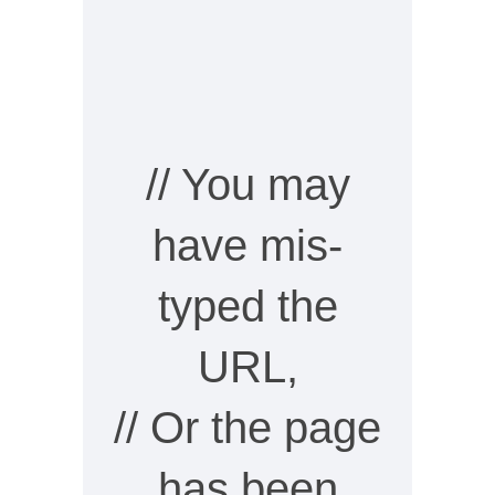
// You may
have mis-
typed the
URL,
// Or the page
has been