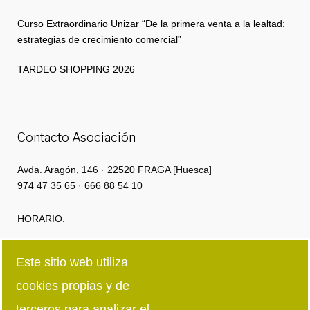
Curso Extraordinario Unizar “De la primera venta a la lealtad:
estrategias de crecimiento comercial”
TARDEO SHOPPING 2026
Contacto Asociación
Avda. Aragón, 146 · 22520 FRAGA [Huesca]
974 47 35 65 · 666 88 54 10
HORARIO.
Lunes a Jueves: 8:00h · 15:00h | 16:00 · 18:30
Este sitio web utiliza
cookies propias y de
Viernes: 8:00h · 15:00h
terceros para analizar el