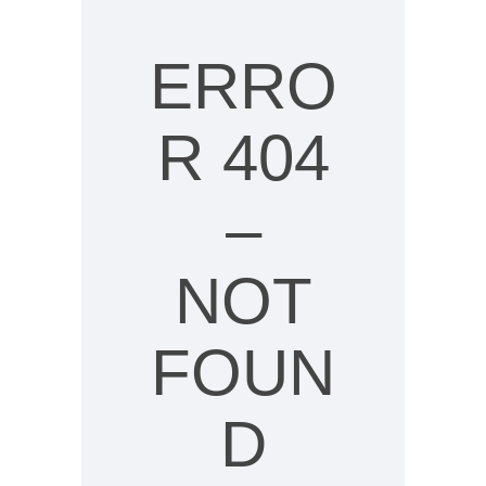
content
ERRO
does
not
R 404
exist
–
anymore
NOT
FOUN
D